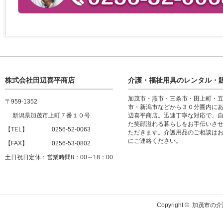
株式会社田辺喜平商店
介護・福祉用具のレンタル・
加茂市・燕市・三条市・田上町・
〒959-1352
市・新潟市などから３０分圏内に
新潟県加茂市上町７番１０号
辺喜平商店。迅速丁寧な対応で、
た笑顔溢れる暮らしをお手伝いさ
【TEL】 0256-52-0063
ただきます。介護用品のご相談は
にご連絡ください。
【FAX】 0256-53-0802
土日祝日定休：営業時間8：00～18：00
Copyright ©
加茂市の介