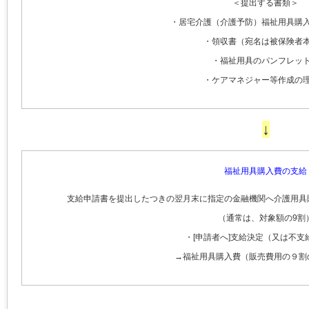
＜提出する書類＞
・居宅介護（介護予防）福祉用具購
・領収書（宛名は被保険者
・福祉用具のパンフレッ
・ケアマネジャー等作成の
↓
福祉用具購入費の支給
支給申請書を提出したつきの翌月末に指定の金融機関へ介護用具
（通常は、対象額の9割
・[申請者へ]支給決定（又は不支
→福祉用具購入費（販売費用の９割