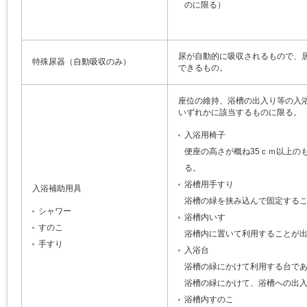
のに限る）
尿が自動的に吸収されるもので、
特殊尿器（自動吸収のみ）
できるもの。
座位の維持、浴槽の出入り等の入
いずれかに該当するものに限る。
入浴用椅子
便座の高さが概ね35ｃｍ以上の
る。
浴槽用手すり
入浴補助用具
浴槽の緑を挟み込んで固定する
シャワー
浴槽内いす
すのこ
浴槽内に置いて利用することが
手すり
入浴台
浴槽の緑にかけて利用する台で
浴槽の緑にかけて、浴槽への出
浴槽内すのこ