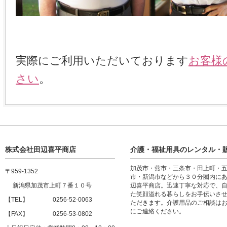
実際にご利用いただいております
お客様
さい
。
株式会社田辺喜平商店
介護・福祉用具のレンタル・
加茂市・燕市・三条市・田上町・
〒959-1352
市・新潟市などから３０分圏内に
新潟県加茂市上町７番１０号
辺喜平商店。迅速丁寧な対応で、
た笑顔溢れる暮らしをお手伝いさ
【TEL】 0256-52-0063
ただきます。介護用品のご相談は
にご連絡ください。
【FAX】 0256-53-0802