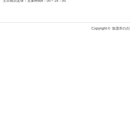
土日祝日定休：営業時間8：00～18：00
Copyright ©
加茂市の介