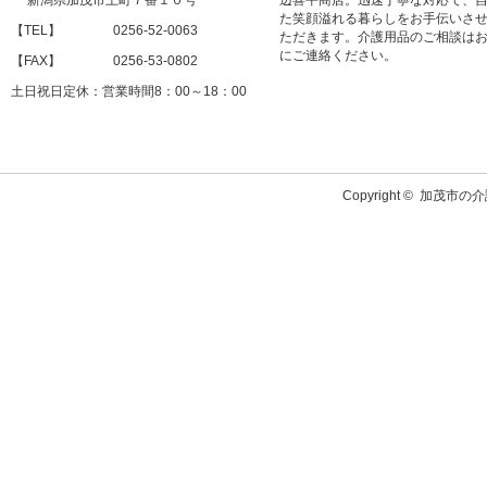
新潟県加茂市上町７番１０号
辺喜平商店。迅速丁寧な対応で、
た笑顔溢れる暮らしをお手伝いさ
【TEL】 0256-52-0063
ただきます。介護用品のご相談は
にご連絡ください。
【FAX】 0256-53-0802
土日祝日定休：営業時間8：00～18：00
Copyright ©
加茂市の介