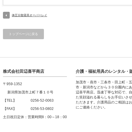
体圧分散寝具オーバーレイ
トップページに戻る
株式会社田辺喜平商店
介護・福祉用具のレンタル・
加茂市・燕市・三条市・田上町・
〒959-1352
市・新潟市などから３０分圏内に
新潟県加茂市上町７番１０号
辺喜平商店。迅速丁寧な対応で、
た笑顔溢れる暮らしをお手伝いさ
【TEL】 0256-52-0063
ただきます。介護用品のご相談は
にご連絡ください。
【FAX】 0256-53-0802
土日祝日定休：営業時間8：00～18：00