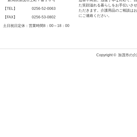
新潟県加茂市上町７番１０号
辺喜平商店。迅速丁寧な対応で、
た笑顔溢れる暮らしをお手伝いさ
【TEL】 0256-52-0063
ただきます。介護用品のご相談は
にご連絡ください。
【FAX】 0256-53-0802
土日祝日定休：営業時間8：00～18：00
Copyright ©
加茂市の介