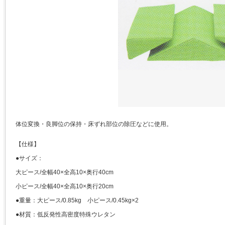
体位変換・良脚位の保持・床ずれ部位の除圧などに使用。
【仕様】
●サイズ：
大ピース/全幅40×全高10×奥行40cm
小ピース/全幅40×全高10×奥行20cm
●重量：大ピース/0.85kg 小ピース/0.45kg×2
●材質：低反発性高密度特殊ウレタン